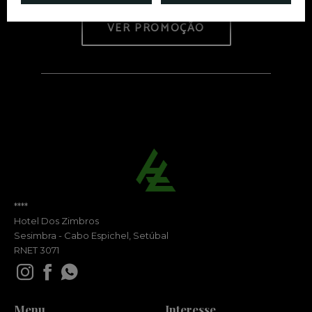
VER PROMOÇÃO
****
Hotel Dos Zimbros
Sesimbra - Cabo Espichel, Setúbal
RNET 3071
Menu
Interesse