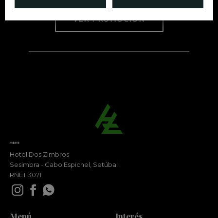
VER PROMOCIÓN
****
Hotel Dos Zimbros
Sesimbra - Cabo Espichel, Setúbal
RNET 3071
Menú
Interés