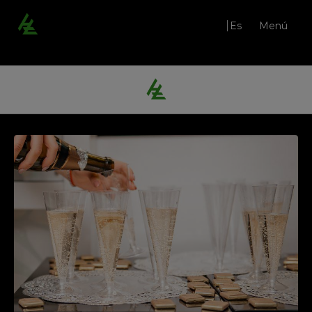
Es
Menú
Paquete Vip del Hotel Dos Zimbros en Sesimbra - Cabo Espichel. Web Oficial.
Restaurante Qi.çá
Bar
Salones
Bodas