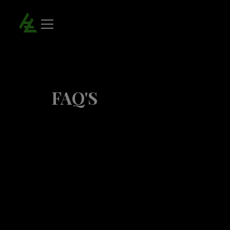
Frequently asked questions of Hotel Dos Zimbros in Sesimbra - Official websit
FAQ'S