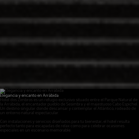
Elegancia y encanto en Arrábida
Hotel dos Zimbros es un refugio exclusivo situado entre el Parque Natural de
la Arrábida, el encantador pueblo de Sesimbra y el majestuoso Cabo Espichel.
Un destino singular donde descansar y contemplar el Atlántico, rodeado de
un entorno natural espectacular.
Con instalaciones y servicios diseñados para tu bienestar, el hotel resulta
perfecto tanto para escapadas de relax como para celebrar ocasiones
especiales en un escenario memorable.