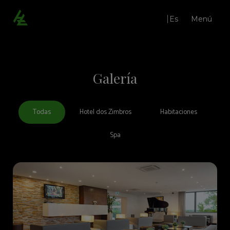
Es
Menú
Galería | Hotel Dos Zimbros en Sesimbra - Web oficial
Galería
Todas
Hotel dos Zimbros
Habitaciones
Spa
Restaurante Qi.çá
Bar
Salones
Bodas