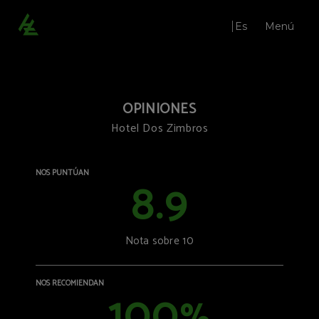
Es
Menú
Opiniones | Hotel Dos Zimbros
OPINIONES
Hotel Dos Zimbros
NOS PUNTÚAN
8.9
Nota sobre 10
Restaurante Qi.çá
Bar
Salones
NOS RECOMIENDAN
100
Bodas