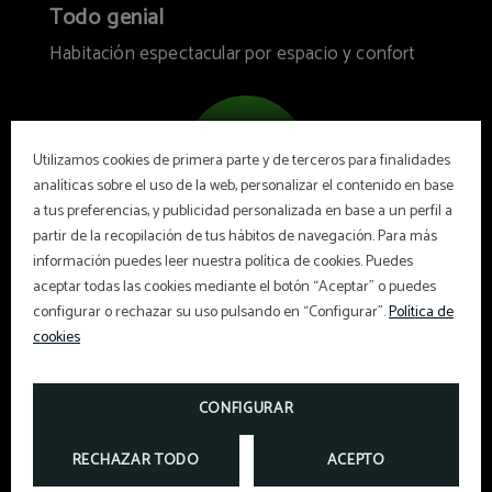
Todo genial
Habitación espectacular por espacio y confort
9.2
Utilizamos cookies de primera parte y de terceros para finalidades
analíticas sobre el uso de la web, personalizar el contenido en base
a tus preferencias, y publicidad personalizada en base a un perfil a
Recomendado
partir de la recopilación de tus hábitos de navegación. Para más
información puedes leer nuestra política de cookies. Puedes
aceptar todas las cookies mediante el botón “Aceptar” o puedes
configurar o rechazar su uso pulsando en “Configurar”.
Política de
ANTONIO
ES
|
cookies
29/07/2023
Limpieza
Atención personal
CONFIGURAR
10/10
10/10
RECHAZAR TODO
ACEPTO