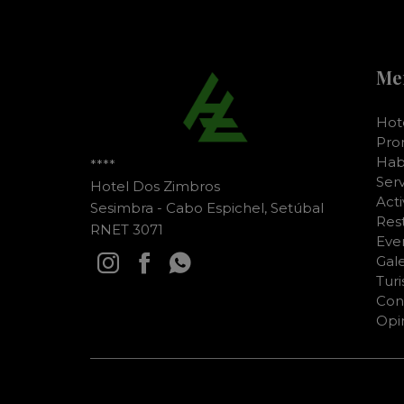
Me
Hot
Pro
Hab
****
Serv
Hotel Dos Zimbros
Act
Sesimbra - Cabo Espichel, Setúbal
Res
RNET 3071
Eve
Gale
Tur
Con
Opi