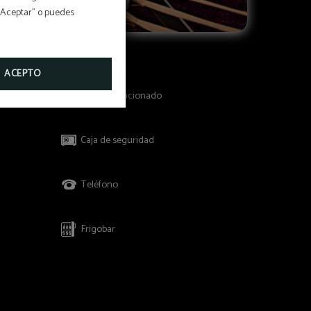
 “Aceptar” o puedes
ACEPTO
Aire acondicionado
Caja de seguridad
Teléfono
Frigobar