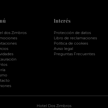
nú
Interés
el dos Zimbros
Protección de datos
mociones
Libro de reclamaciones
itaciones
Política de cookies
icios
Aviso legal
ividades
Preguntas Frecuentes
tauración
ntos
ría
ismo
tacto
niones
Hotel Dos Zimbros