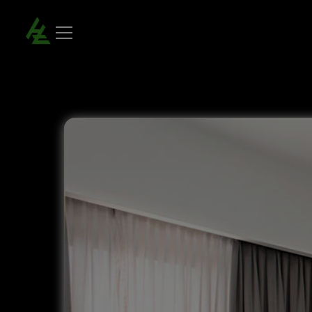
Junior Suite del Hotel Dos Zimbros en Sesimbra - Cabo Espichel. Web Oficial.