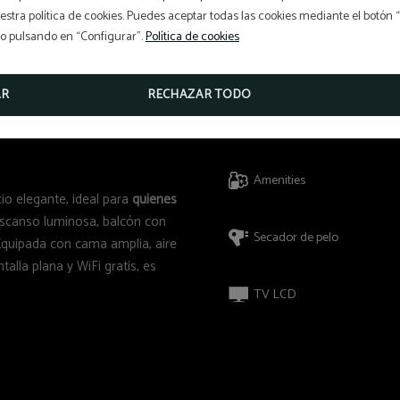
stra política de cookies. Puedes aceptar todas las cookies mediante el botón
so pulsando en “Configurar”.
Política de cookies
AR
RECHAZAR TODO
Conexión Wi-fi a internet
Amenities
io elegante, ideal para
quienes
escanso luminosa, balcón con
Secador de pelo
 Equipada con cama amplia, aire
alla plana y WiFi gratis, es
TV LCD