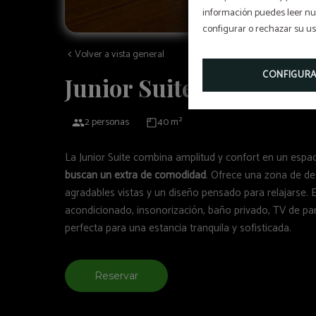
información puedes leer nue
configurar o rechazar su u
Volver a vista general
CONFIGUR
Junior Suite
2 personas
40 m²
La Junior Suite combina amplitud y confort en un espac
buscan un extra de comodidad
. Ofrece una zona de d
agradables vistas y un diseño pensado para relajarse.
acondicionado, insonorización, baño privado, TV de pant
perfecta para una estancia tranquila y sofisticada.
Reservar