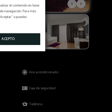
nalizar el contenido en base
os de navegación. Para más
 “Aceptar” o puedes
ACEPTO
Aire acondicionado
Caja de seguridad
Teléfono