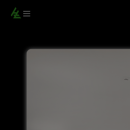
Habitación doble/twin superior | Hotel Dos Zimbros