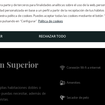
a parte y de terceros para finalidades analíticas sobre el uso de la web, perso
idad personalizada en base a un perfil a partir de la recopilación de tus hábit
stra política de cookies. Puedes aceptar todas las cookies mediante el botón
so pulsando en “Configurar”.
Política de cookies
AR
RECHAZAR TODO
in Superior
Conexión Wi-fi a internet
Amenities
plias habitaciones dobles o
e puedas necesitar, además de
Secador de pelo
istas.