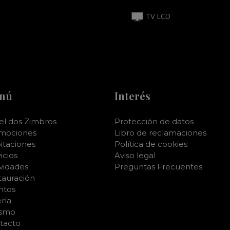
TV LCD
nú
Interés
el dos Zimbros
Protección de datos
mociones
Libro de reclamaciones
itaciones
Política de cookies
icios
Aviso legal
ividades
Preguntas Frecuentes
tauración
ntos
ría
ismo
tacto