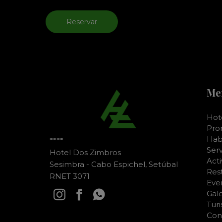
Reservar
Me
Hot
Pro
Hab
****
Serv
Hotel Dos Zimbros
Act
Sesimbra - Cabo Espichel, Setúbal
Res
RNET 3071
Eve
Gale
Tur
Con