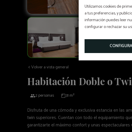
Utilizamos cookies de primer
a tus preferencias, y public
información puedes leer nue
configurar o rechazar su u
CONFIGUR
Volver a vista general
Habitación Doble o Tw
2 personas
31 m²
Disfruta de una cómoda y exclusiva estancia en las am
twin superiores. Cuentan con todo el equipamiento qu
garantizarte el máximo confort y unas espectaculares v