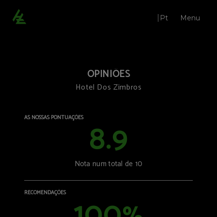
Pt
Menu
Opiniões | Hotel Dos Zimbros
OPINIÕES
Hotel Dos Zimbros
AS NOSSAS PONTUAÇÕES
8.9
Nota num total de 10
Restaurante Qi.çá
Bar
Salões
RECOMENDAÇÕES
100
Casamentos