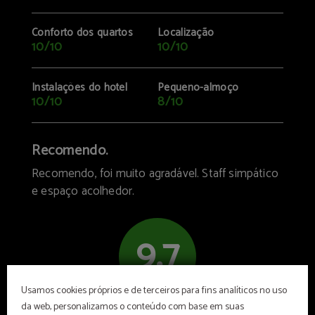
Conforto dos quartos
Localização
10/10
10/10
Instalações do hotel
Pequeno-almoço
10/10
8/10
Recomendo.
Recomendo, foi muito agradável. Staff simpático
e espaço acolhedor.
9.7
Usamos cookies próprios e de terceiros para fins analíticos no uso
Recomendado
da web, personalizamos o conteúdo com base em suas