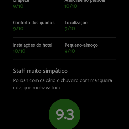
Limpeza
Atendimento pessoal
9/10
10/10
Conforto dos quartos
Localização
9/10
9/10
Instalações do hotel
Pequeno-almoço
10/10
9/10
Staff muito simpático
Poliban com calcário e chuveiro com mangueira
rota, que molhava tudo.
9.3